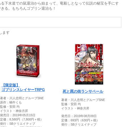
ある下水道での鼠退治から始まって、竜殺しとなって伝説の秘宝を手にす
できる。もちろんゴブリン退治も！
します
【限定版】
ゴブリンスレイヤーTRPG
死と罠の街ランサペール
著者・川人忠明とグループSNE
著者・川人忠明とグループSNE
原作：蝸牛くも
監修・安田 均
監修・安田 均
イラスト・神奈月昇
イラスト・神奈月昇
発売日：2019年05月15日
発売日：2019年08月09日
定価：8,580円（7,800円＋税）
定価：693円（630円＋税）
発行：SBクリエイティブ
発行：SBクリエイティブ