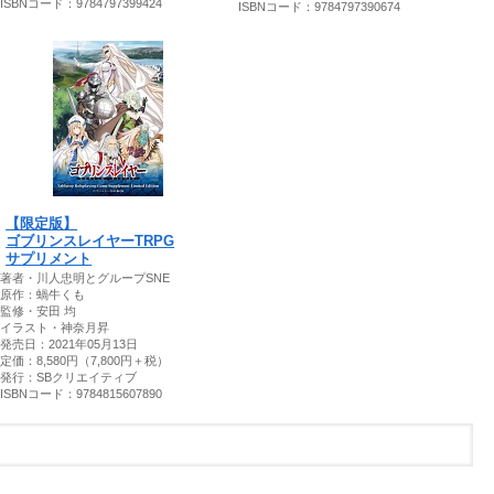
ISBNコード：9784797399424
ISBNコード：9784797390674
【限定版】
ゴブリンスレイヤーTRPG
サプリメント
著者・川人忠明とグループSNE
原作：蝸牛くも
監修・安田 均
イラスト・神奈月昇
発売日：2021年05月13日
定価：8,580円（7,800円＋税）
発行：SBクリエイティブ
ISBNコード：9784815607890