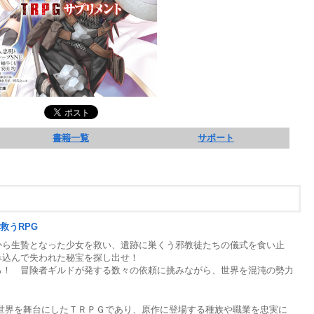
書籍一覧
サポート
救うRPG
ら生贄となった少女を救い、遺跡に巣くう邪教徒たちの儀式を食い止
み込んで失われた秘宝を探し出せ！
！ 冒険者ギルドが発する数々の依頼に挑みながら、世界を混沌の勢力
界を舞台にしたＴＲＰＧであり、原作に登場する種族や職業を忠実に