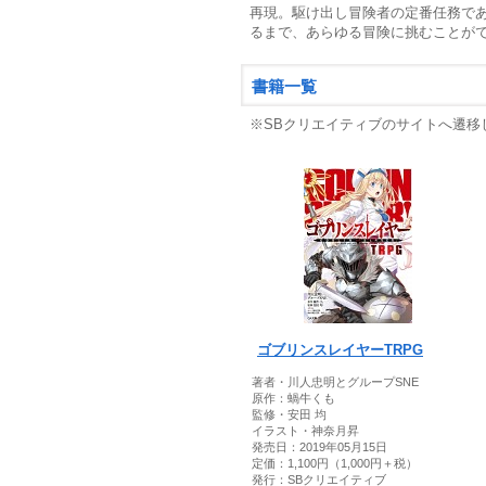
再現。駆け出し冒険者の定番任務で
るまで、あらゆる冒険に挑むことが
書籍一覧
※SBクリエイティブのサイトへ遷移
ゴブリンスレイヤーTRPG
著者・川人忠明とグループSNE
原作：蝸牛くも
監修・安田 均
イラスト・神奈月昇
発売日：2019年05月15日
定価：1,100円（1,000円＋税）
発行：SBクリエイティブ