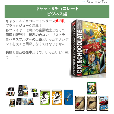
キャット&チョコレート
ビジネス編
キャット＆チョコレートシリーズ
第2弾
。
ブラックジョーク
満載！
各プレイヤーは現代の
企業戦士
となって、
倒産
や
誤発注
、
最悪の合コン
、
リストラ
、
ヨハネスブルグへの出張
といったアクシデ
ントを次々と
回
避しなくてはなりません。
喪服
と
自己啓発本
だけで、いったいどう戦
う……？