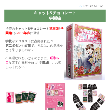
キャット&チョコレート
学園編
待望の
キャット&チョコレート
第三弾
｢
学
園編
｣
が
2013年春
に登場!!
学校
が
テロリスト
に占拠された?!
第二ボタン
や
縦笛
で、きみはこの危機を
どう乗りきるのか？
不条理な味わいはそのままに、
昭和レト
ロ
な装丁が異彩を放つ｢
学園編
」、お楽
しみください！