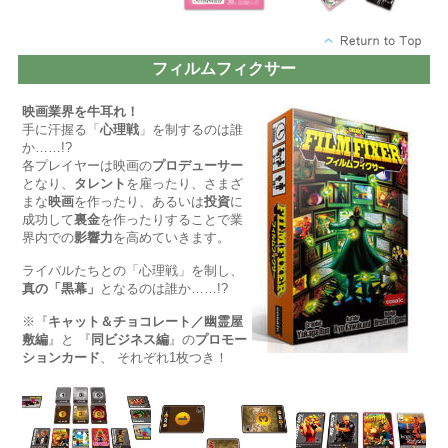
フィルムフィクサー
映画業界を牛耳れ！
手に汗握る「
心理戦
」を制するのは誰
か……!?
各プレイヤーは映画の
プロデューサー
となり、
タレント
を雇ったり、さまざ
まな
映画
を作ったり、あるいは
投資
に
成功して
裏金
を作ったりすることで業
界内での
影響力
を高めていきます。
ライバルたちとの「心理戦」を制し、
真の「黒幕」
となるのは誰か……!?
※『
キャット＆チョコレート／幽霊屋
敷編
』と 『
同ビジネス編
』の
プロモー
ションカード
、 それぞれ1枚つき！