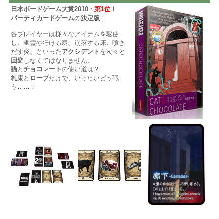
日本ボードゲーム大賞2010・
第1位
！
パーティカードゲーム
の
決定版
！
各プレイヤーは様々なアイテムを駆使
し、幽霊や行ける屍、崩落する床、噴き
だす炎、といった
アクシデント
を次々と
回避
しなくてはなりません。
猫
と
チョコレート
の使い道は？
札束
と
ロープ
だけで、いったいどう戦
う……？