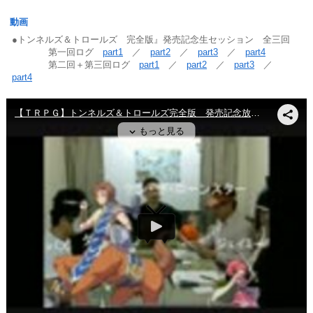
動画
●トンネルズ＆トロールズ 完全版』発売記念生セッション 全三回
第一回ログ
part1
／
part2
／
part3
／
part4
第二回＋第三回ログ
part1
／
part2
／
part3
／
part4