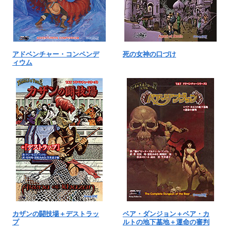
アドベンチャー・コンペンデ
死の女神の口づけ
ィウム
カザンの闘技場＋デストラッ
ベア・ダンジョン＋ベア・カ
プ
ルトの地下墓地＋運命の審判