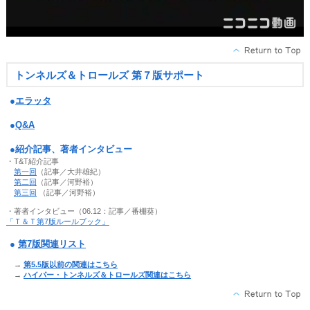
トンネルズ＆トロールズ 第７版サポート
●
エラッタ
●
Q&A
●紹介記事、著者インタビュー
・T&T紹介記事
第一回
（記事／大井雄紀）
第二回
（記事／河野裕）
第三回
（記事／河野裕）
・著者インタビュー（06.12：記事／番棚葵）
「Ｔ＆Ｔ第7版ルールブック」
●
第7版関連リスト
→
第5.5版以前の関連はこちら
→
ハイパー・トンネルズ＆トロールズ関連はこちら