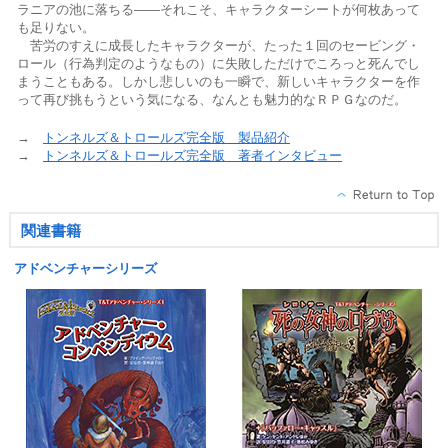
ラニアの池に落ちる――それこそ、キャラクターシートが何枚あって
も足りない。
苦労のすえに成長したキャラクターが、たった１回のセービング・
ロール（行為判定のようなもの）に失敗しただけでころっと死んでし
まうこともある。しかし悲しいのも一瞬で、新しいキャラクターを作
って再び挑もうという気になる、なんとも魅力的なＲＰＧなのだ。
→
トンネルズ＆トロールズ完全版 製品紹介
→
トンネルズ＆トロールズ完全版 著者インタビュー
関連書籍
アドベンチャーシリーズ