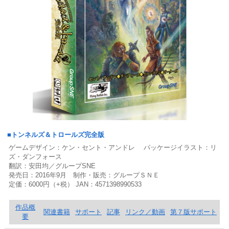
■トンネルズ＆トロールズ完全版
ゲームデザイン：ケン・セント・アンドレ パッケージイラスト：リ
ズ・ダンフォース
翻訳：安田均／グループSNE
発売日：2016年9月 制作・販売：グループＳＮＥ
定価：6000円（+税） JAN：4571398990533
作品概
関連書籍
サポート
記事
リンク／動画
第７版サポート
要