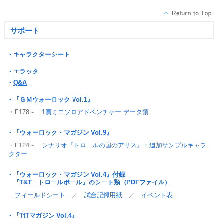
サポート
・
キャラクターシート
・
エラッタ
・
Q&A
・『ＧＭウォーロック Vol.1』
・P178～
1頁ミニソロアドベンチャー データ類
・『ウォーロック・マガジン Vol.9』
・P124～
シナリオ『トロールの国のアリス』：追加サンプルキャラ
クター
・『ウォーロック・マガジン Vol.4』付録
『T&T トロールボール』のシート類（PDFファイル）
フィールドシート
／
試合記録用紙
／
イベント表
・『TtTマガジン Vol.4』