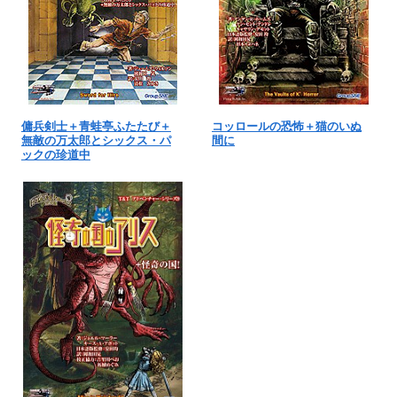
傭兵剣士＋青蛙亭ふたたび＋
コッロールの恐怖＋猫のいぬ
無敵の万太郎とシックス・パ
間に
ックの珍道中