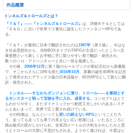
作品概要
トンネルズ＆トロールズとは？
『Ｔ＆Ｔ』――『トンネルズ＆トロールズ』
は、洋物ＲＰＧとしては
『Ｄ＆Ｄ』に次いで世界で２番目に誕生したファンタジーRPGであ
る。
『Ｔ＆Ｔ』が最初に日本で翻訳されたのは
1987年
（第５版）。今はな
き社会思想社から、当時BOXタイプのTRPGが主流だったところへ文
庫形態という新しくお手軽に手に取りやすい形で翻訳・発売され、
数々のソロ・アドベンチャーと共に一世を風靡した。
その後、
2006年12月
に第７版のルールブックが新紀元社から新書版
で、そこからさらに10年を経た
2016年10月
、原書の誕生40周年を記念
して発売されたデラックス版の日本語版が、BOXRPGとして新たに翻
訳・発売された。
トンネル――すなわちダンジョンに潜り、トロール――を筆頭とす
るモンスターと戦って宝物を手に入れ、成長する。
コンセプトはとて
もわかりやすく、またダイナミックかつ創意工夫しがいのあるシステ
ムとあいまって、世界で広く愛され続けている。
その特徴は、なんといっても
笑いの絶えないRPG
ということだろ
う。走っても走っても果ての見えない広い部屋には、いたるところに
踏み板式の罠がしかけられ、全長20メートルの大蛇をかわしたかと思
うとトロールの大群に不意討ちされる。ようやく逃げれば、今度はピ